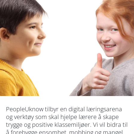
k
t
e
r
PeopleUknow tilbyr en digital læringsarena
og verktøy som skal hjelpe lærere å skape
trygge og positive klassemiljøer. Vi vil bidra til
å forebygge ensomhet, mobbing og mangel