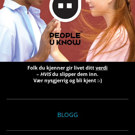
Folk du kjenner gir livet ditt
verdi
–
HVIS
du slipper dem inn.
Vær nysgjerrig og bli kjent :-)
BLOGG