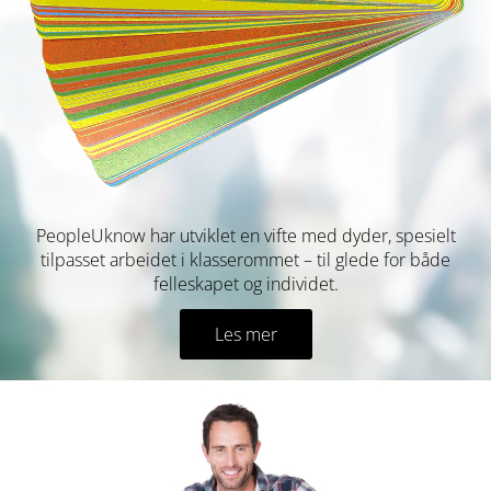
PeopleUknow har utviklet en vifte med dyder, spesielt
tilpasset arbeidet i klasserommet – til glede for både
felleskapet og individet.
Les mer