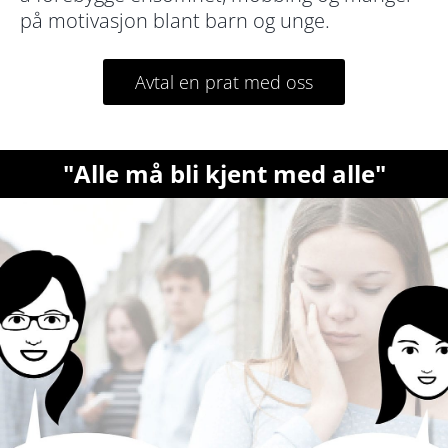
på motivasjon blant barn og unge.
Avtal en prat med oss
"Alle må bli kjent med alle"