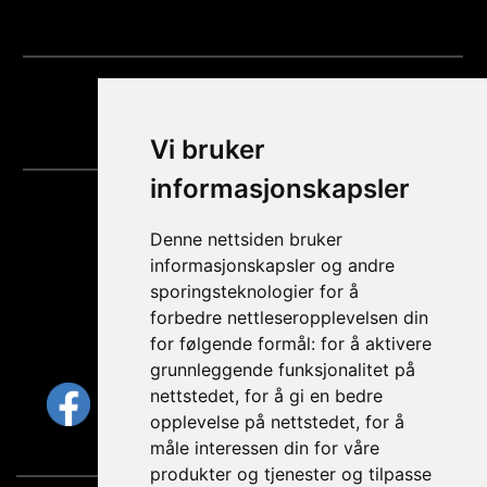
HJEM
Vi bruker
informasjonskapsler
Hvilke kanaler
Denne nettsiden bruker
er du på?
informasjonskapsler og andre
sporingsteknologier for å
forbedre nettleseropplevelsen din
for følgende formål:
for å aktivere
FØLG OSS
grunnleggende funksjonalitet på
nettstedet
,
for å gi en bedre
opplevelse på nettstedet
,
for å
måle interessen din for våre
produkter og tjenester og tilpasse