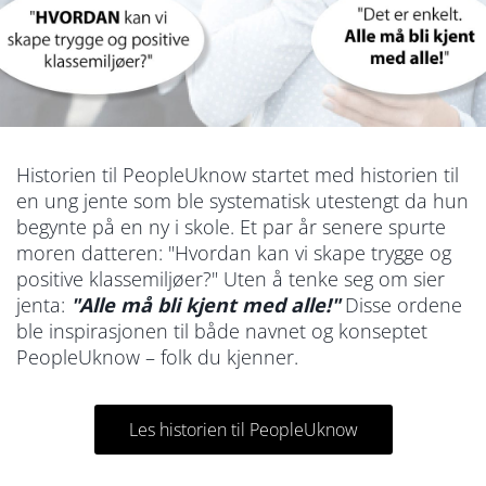
Historien til PeopleUknow startet med historien til
en ung jente som ble systematisk utestengt da hun
begynte på en ny i skole. Et par år senere spurte
moren datteren: "Hvordan kan vi skape trygge og
positive klassemiljøer?" Uten å tenke seg om sier
jenta:
"Alle må bli kjent med alle!"
Disse ordene
ble inspirasjonen til både navnet og konseptet
PeopleUknow – folk du kjenner.
Les historien til PeopleUknow