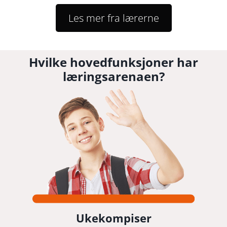
Les mer fra lærerne
Hvilke hovedfunksjoner har
læringsarenaen?
Ukekompiser