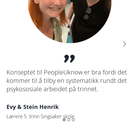
"
En
Konseptet til PeopleUknow er bra fordi det
om
kommer til å tilby en systematikk rundt det
kl
psykososiale arbeidet på trinnet.
To
Evy & Stein Henrik
Ti
Lærere 5. trinn Singsaker skole