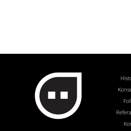
Hist
Kons
Fo
Refer
Ko