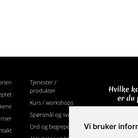
orien
Tjenester /
Hvilke k
produkter
eptet
er du
Kurs / workshops
lkene
Spørsmål og svar
anser
FØLG 
Vi bruker info
Ord og begreper
ntakt