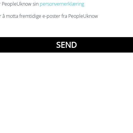
tar PeopleUknow sin
personvernerklæring
er å motta fremtidige e-poster fra PeopleUknow
SEND