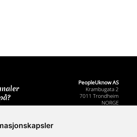
PeopleUknow AS
analer
Krambugata 2
7011 Trondheim
 på?
NORGE
marianne@peopleuknow.no
+47 977 34 711
OSS
rmasjonskapsler