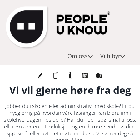
O
K
T
m
u
j
o
r
e
ss
s
n
/
e
Vi
Om oss
Vi tilbyr
til
w
s
b
o
t
yr
r
e
Vi vil gjerne høre fra deg
k
r
s
/
h
p
Jobber du i skolen eller administrativt med skole? Er du
o
r
nysgjerrig på hvordan våre løsninger kan bidra inn i
skolehverdagen hos dere? Har du noen spørsmål til oss,
p
o
eller ønsker en introduksjon og en demo? Send oss dine
s
d
spørsmål eller avtal et møte med oss. Vi svarer deg så
u