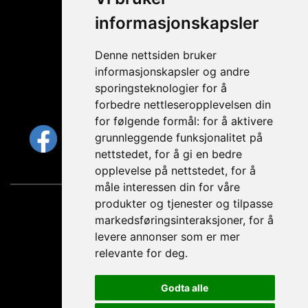
informasjonskapsler
Hvilke kanaler
er du på?
Denne nettsiden bruker
informasjonskapsler og andre
sporingsteknologier for å
FØLG OSS
forbedre nettleseropplevelsen din
for følgende formål:
for å aktivere
grunnleggende funksjonalitet på
nettstedet
,
for å gi en bedre
opplevelse på nettstedet
,
for å
måle interessen din for våre
produkter og tjenester og tilpasse
Personvernerklæring
markedsføringsinteraksjoner
,
for å
levere annonser som er mer
relevante for deg
.
PeopleUknow AS
Krambugata 2
Godta alle
7011 Trondheim