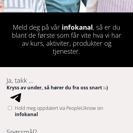
Meld deg på vår
infokanal
, så er du
blant de første som får vite hva vi har
av kurs, aktiviter, produkter og
tjenester.
Ja, takk ...
Kryss av under, så hører du fra oss snart :-)
Hold meg oppdatert via PeopleUknow sin
infokanal
Spørsmål?