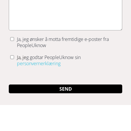
Ja, jeg ønsker å motta fremtidige e-poster fra
PeopleUknow
Ja, je
g godtar PeopleUknow sin
personvernerklæring
SEND