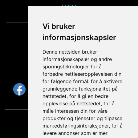
HJEM
Vi bruker
informasjonskapsler
Hvilke kanaler
er du på?
Denne nettsiden bruker
informasjonskapsler og andre
sporingsteknologier for å
FØLG OSS
forbedre nettleseropplevelsen din
for følgende formål:
for å aktivere
grunnleggende funksjonalitet på
nettstedet
,
for å gi en bedre
opplevelse på nettstedet
,
for å
måle interessen din for våre
produkter og tjenester og tilpasse
Personvernerklæring
markedsføringsinteraksjoner
,
for å
levere annonser som er mer