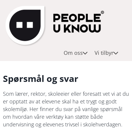
O
K
T
m
u
j
o
r
e
ss
s
n
/
e
Vi
Om oss
Vi tilbyr
til
w
s
b
o
t
yr
r
e
Spørsmål og svar
k
r
s
/
Som lærer, rektor, skoleeier eller foresatt vet vi at du
h
p
er opptatt av at elevene skal ha et trygt og godt
o
r
skolemiljø. Her finner du svar på vanlige spørsmål
p
o
om hvordan våre verktøy kan støtte både
s
d
undervisning og elevenes trivsel i skolehverdagen.
u