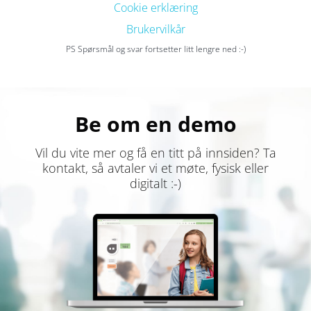
Cookie erklæring
tilgangsbegrensninger. Vi minimerer innsamling og
lagring av unødvendige personopplysninger. Vi tilbyr
Brukervilkår
mekanismer for å administrere og slette data ved
PS Spørsmål og svar fortsetter litt lengre ned :-)
forespørsel, og er åpne og transparente om vår
datahåndtering. Les vår personvernerklæring for mer
detaljert informasjon.
Be om en demo
Vil du vite mer og få en titt på innsiden? Ta
kontakt, så avtaler vi et møte, fysisk eller
digitalt :-)