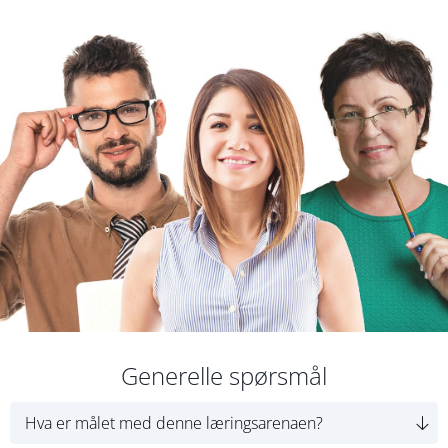
k
t
e
r
Generelle spørsmål
Hva er målet med denne læringsarenaen?
PeopleUknow sin læringsarena skal forebygge